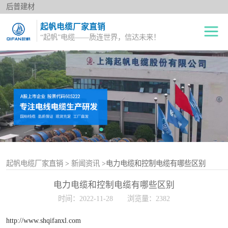
后普建材
起帆电缆厂家直销
“起帆”电缆——质连世界，信达未来！
绝缘电线
单股铜芯线BV
电力电缆
多股铜芯软电线BVR
橡套电缆
双绞花线RVS
阻燃电线
电源护套线
控制电缆
起帆电缆厂家直销
>
新闻资讯
>电力电缆和控制电缆有哪些区别
电力电缆和控制电缆有哪些区别
屏蔽电缆
时间：2022-11-28
浏览量：2382
变频电缆
http://www.shqifanxl.com