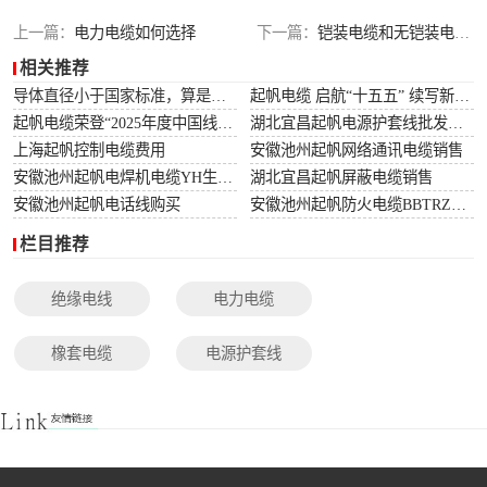
光伏电缆
上一篇：
电力电缆如何选择
下一篇：
铠装电缆和无铠装电缆相比有什么优势
相关推荐
特种电缆
导体直径小于国家标准，算是非标电缆吗？
起帆电缆 启航“十五五” 续写新篇章
起帆电缆荣登“2025年度中国线缆行业10强”榜单！
湖北宜昌起帆电源护套线批发价格
网络通讯电缆
上海起帆控制电缆费用
安徽池州起帆网络通讯电缆销售
安徽池州起帆电焊机电缆YH生产厂家
湖北宜昌起帆屏蔽电缆销售
安徽池州起帆电话线购买
安徽池州起帆防火电缆BBTRZ采购
栏目推荐
绝缘电线
电力电缆
橡套电缆
电源护套线
控制电缆
屏蔽电缆
变频电缆
光伏电缆