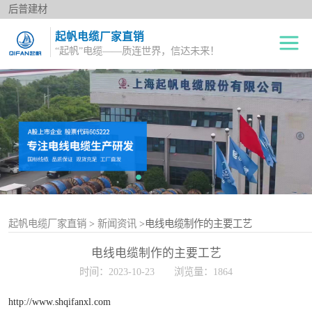
后普建材
起帆电缆厂家直销
“起帆”电缆——质连世界，信达未来！
绝缘电线
单股铜芯线BV
电力电缆
多股铜芯软电线BVR
橡套电缆
双绞花线RVS
阻燃电线
电源护套线
控制电缆
起帆电缆厂家直销
>
新闻资讯
>电线电缆制作的主要工艺
电线电缆制作的主要工艺
屏蔽电缆
时间：2023-10-23
浏览量：1864
变频电缆
http://www.shqifanxl.com