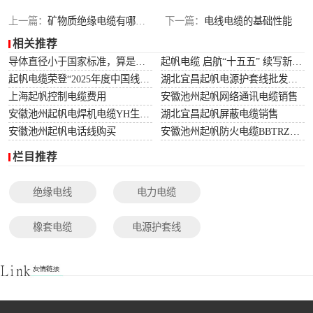
光伏电缆
上一篇：
矿物质绝缘电缆有哪些类型
下一篇：
电线电缆的基础性能
相关推荐
特种电缆
导体直径小于国家标准，算是非标电缆吗？
起帆电缆 启航“十五五” 续写新篇章
起帆电缆荣登“2025年度中国线缆行业10强”榜单！
湖北宜昌起帆电源护套线批发价格
网络通讯电缆
上海起帆控制电缆费用
安徽池州起帆网络通讯电缆销售
安徽池州起帆电焊机电缆YH生产厂家
湖北宜昌起帆屏蔽电缆销售
安徽池州起帆电话线购买
安徽池州起帆防火电缆BBTRZ采购
栏目推荐
绝缘电线
电力电缆
橡套电缆
电源护套线
控制电缆
屏蔽电缆
变频电缆
光伏电缆