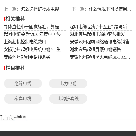
光伏电缆
上一篇：
怎么选择矿物质电缆
下一篇：
什么情况下可以使用矿物质电缆
相关推荐
特种电缆
导体直径小于国家标准，算是非标电缆吗？
起帆电缆 启航“十五五” 续写新篇章
起帆电缆荣登“2025年度中国线缆行业10强”榜单！
湖北宜昌起帆电源护套线批发价格
网络通讯电缆
上海起帆控制电缆费用
安徽池州起帆网络通讯电缆销售
安徽池州起帆电焊机电缆YH生产厂家
湖北宜昌起帆屏蔽电缆销售
安徽池州起帆电话线购买
安徽池州起帆防火电缆BBTRZ采购
栏目推荐
绝缘电线
电力电缆
橡套电缆
电源护套线
控制电缆
屏蔽电缆
变频电缆
光伏电缆