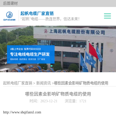
后普建材
起帆电缆厂家直销
“起帆”电缆——质连世界，信达未来！
绝缘电线
单股铜芯线BV
电力电缆
多股铜芯软电线BVR
橡套电缆
双绞花线RVS
阻燃电线
电源护套线
控制电缆
起帆电缆厂家直销
>
新闻资讯
>哪些因素会影响矿物质电缆的使用
哪些因素会影响矿物质电缆的使用
屏蔽电缆
时间：2023-12-21
浏览量：1721
变频电缆
http://www.shqifanxl.com