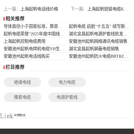
光伏电缆
上一篇：
上海起帆电话线价格
下一篇：
上海起帆铠装电缆KVV购买
相关推荐
特种电缆
导体直径小于国家标准，算是非标电缆吗？
起帆电缆 启航“十五五” 续写新篇章
起帆电缆荣登“2025年度中国线缆行业10强”榜单！
湖北宜昌起帆电源护套线批发价格
网络通讯电缆
上海起帆控制电缆费用
安徽池州起帆网络通讯电缆销售
安徽池州起帆电焊机电缆YH生产厂家
湖北宜昌起帆屏蔽电缆销售
安徽池州起帆电话线购买
安徽池州起帆防火电缆BBTRZ采购
栏目推荐
绝缘电线
电力电缆
橡套电缆
电源护套线
控制电缆
屏蔽电缆
变频电缆
光伏电缆