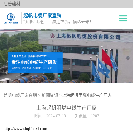
后普建材
起帆电缆厂家直销
“起帆”电缆——质连世界，信达未来！
绝缘电线
单股铜芯线BV
电力电缆
多股铜芯软电线BVR
橡套电缆
双绞花线RVS
阻燃电线
电源护套线
控制电缆
起帆电缆厂家直销
>
新闻资讯
>上海起帆阻燃电线生产厂家
上海起帆阻燃电线生产厂家
屏蔽电缆
时间：2024-03-19
浏览量：1203
变频电缆
http://www.shqifanxl.com