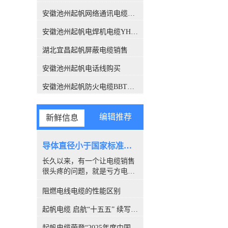
关注，此报告也解答了这个困
扰很多人的问题，有了这份报
安徽池州起帆网络通讯电缆销售
告，各位销售老板们，可以拿
安徽池州起帆电焊机电缆YH生产厂家
这个给客户解释了。CQC是什
么组织？中国质量认证中心
湖北宜昌起帆屏蔽电缆销售
（CQC）是经*机构编制批
准，由国家质量监督检验检疫
安徽池州起帆电话线购买
总局设立，委托国家认监委管
理的**认证机构。CQC是中国
安徽池州起帆防火电缆BBTRZ采购
开展质量认证工作较早、和较
权威的认证机构，几十年来积
累了丰富的国际质量认证工作
编辑推荐
新鲜信息
经验，各项业务均成果卓著，
认证客户数量居全国认证机构
的位、全球认证机构的**。经
导体直径小于国家标准，算是非标电缆吗？
过简单的介绍，我们相信CQC
长久以来，有一个让电缆销售
所撰写的报告，是具有权威性
很头疼的问题，就是亏方电
的。下面进入主题，看看这份
缆，是否就是#非标电缆#。因
报告都解释了哪些内容。 电缆
阻燃电线电缆的性能区别
为很多客户都喜欢量电缆导体
导体的【标称】截面积标称截
的直径，以此来断定电缆是否
面积：是指产品标准中*的量
起帆电缆 启航“十五五” 续写新篇章
合格。所以很多人讨论，铜丝
值并经常用于表格之中，标称
直径小于国家标准的算非标
值引申出的量值通常须在规定
起帆电缆荣登“2025年度中国线缆行业10强”榜单！