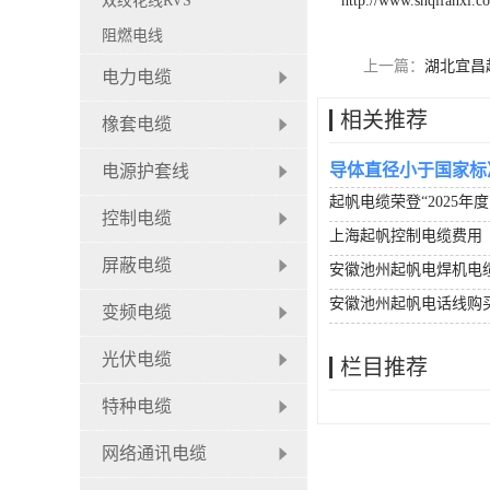
双绞花线RVS
http://www.shqifanxl.c
阻燃电线
上一篇：
湖北宜昌
电力电缆
相关推荐
橡套电缆
导体直径小于国家标
电源护套线
起帆电缆荣登“2025年
控制电缆
上海起帆控制电缆费用
屏蔽电缆
安徽池州起帆电焊机电
安徽池州起帆电话线购
变频电缆
光伏电缆
栏目推荐
特种电缆
网络通讯电缆