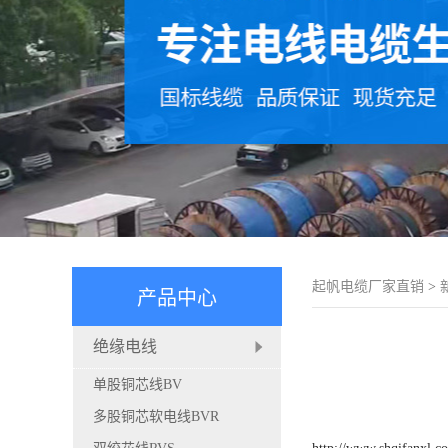
起帆电缆厂家直销
>
产品中心
绝缘电线
单股铜芯线BV
多股铜芯软电线BVR