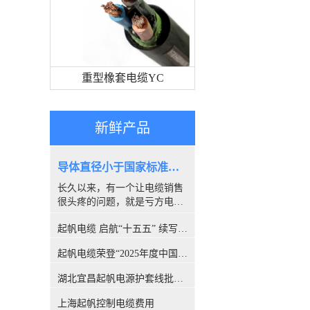
重型橡套电缆YC
新鲜产品
导体直径小于国家标准，算是非标电缆吗？
长久以来，有一个让电缆销售
很头疼的问题，就是亏方电
缆，是否就是#非标电缆#。因
起帆电缆 启航“十五五” 续写新篇章
为很多客户都喜欢量电缆导体
的直径，以此来断定电缆是否
起帆电缆荣登“2025年度中国线缆行业10强”榜单！
合格。所以很多人讨论，铜丝
直径小于国家标准的算非标
湖北宜昌起帆电源护套线批发价格
吗？前不久，权威机构CQC出
具的一份报告，引发了行业的
上海起帆控制电缆费用