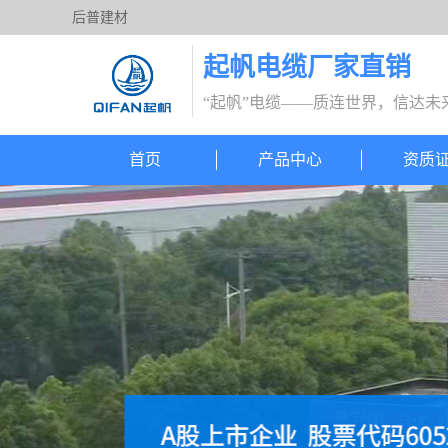
后普建材
起帆电缆厂家直销
“起帆”电缆——质连世界，信达未
首页
产品中心
资质