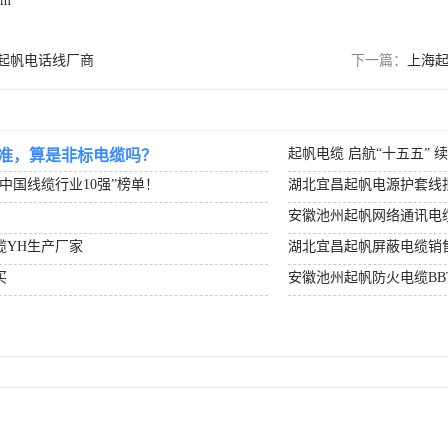
om
起帆电话线厂商
下一篇：
上海
起帆电缆 启航“十五五” 
准，算是非标电缆吗？
度中国线缆行业10强”榜单！
湖北宜昌起帆电源护套线
安徽池州起帆网络通讯电
缆YH生产厂家
湖北宜昌起帆屏蔽电缆销
买
安徽池州起帆防火电缆BB