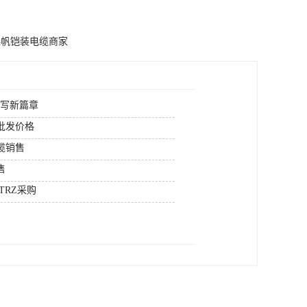
起帆铠装电缆商家
续写新篇章
批发价格
缆销售
售
TRZ采购