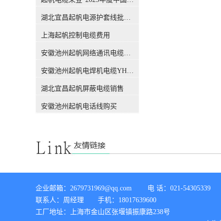
吗？前不久，权威机构CQC出
公差下通过测量进行检验。从
具的一份报告，引发了行业的
这个概念，我们能知道，这个
湖北宜昌起帆电源护套线批发价格
关注，此报告也解答了这个困
标称截面积只是用来表述#电
扰很多人的问题，有了这份报
上海起帆控制电缆费用
线电缆#的规格，仅仅是规格
告，各位销售老板们，可以拿
的代号或名称，方便生产管理
安徽池州起帆网络通讯电缆销售
这个给客户解释了。CQC是什
和文件上的表示。 电缆导体的
么组织？中国质量认证中心
【实际】截面积实际截面积：
安徽池州起帆电焊机电缆YH生产厂家
（CQC）是经*机构编制批
它指的是导体的实际截面积，
准，由国家质量监督检验检疫
也就是大家用千分尺测量出的
湖北宜昌起帆屏蔽电缆销售
总局设立，委托国家认监委管
数值。对于电线电缆生产制造
理的**认证机构。CQC是中国
者来讲，某标称截面的导体截
安徽池州起帆电话线购买
开展质量认证工作较早、和较
面究竟设计多大才能满足标准
权威的认证机构，几十年来积
要求，指此标称截面下的设计
累了丰富的国际质量认证工作
截面（电气截面）要满足标准
经验，各项业务均成果卓著，
要求，即直流电阻是否满足标
认证客户数量居全国认证机构
准要求。当今随着导体材料生
的位、全球认证机构的**。经
产工艺的改进和科学技术进
过简单的介绍，我们相信CQC
步，无氧铜材的先进生产工艺
所撰写的报告，是具有权威性
已经得到普遍应用，铜导体材
企业邮箱：2679731969@qq.com        电 话：021-54305339 

的。下面进入主题，看看这份
料电阻率足以保证用小于标称
联系人：周经理       手机：18017639600

报告都解释了哪些内容。 电缆
直径铜丝能满足对应规格直流
导体的【标称】截面积标称截
工厂地址：上海市金山区张堰镇振康路238号

电阻的要求。 综上所述：目前