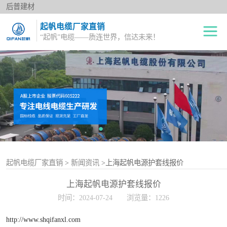
后普建材
起帆电缆厂家直销
“起帆”电缆——质连世界，信达未来！
绝缘电线
单股铜芯线BV
电力电缆
多股铜芯软电线BVR
橡套电缆
双绞花线RVS
阻燃电线
电源护套线
控制电缆
起帆电缆厂家直销
>
新闻资讯
>上海起帆电源护套线报价
上海起帆电源护套线报价
屏蔽电缆
时间：2024-07-24
浏览量：1226
变频电缆
http://www.shqifanxl.com