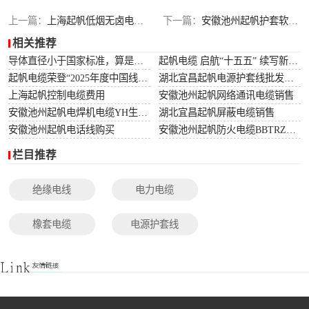
光伏电缆
上一篇：
上海起帆低烟无卤电缆厂家
下一篇：
安徽池州起帆护套软线RVV厂
相关推荐
特种电缆
导体直径小于国家标准，算是非标电缆吗？
起帆电缆 启航“十五五” 续写新篇章
起帆电缆荣登“2025年度中国线缆行业10强”榜单！
湖北宜昌起帆电源护套线批发价格
网络通讯电缆
上海起帆控制电缆费用
安徽池州起帆网络通讯电缆销售
安徽池州起帆电焊机电缆YH生产厂家
湖北宜昌起帆屏蔽电缆销售
安徽池州起帆电话线购买
安徽池州起帆防火电缆BBTRZ采购
栏目推荐
绝缘电线
电力电缆
橡套电缆
电源护套线
控制电缆
屏蔽电缆
变频电缆
光伏电缆