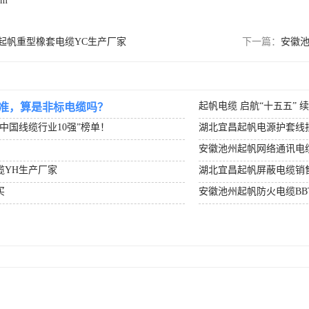
om
起帆重型橡套电缆YC生产厂家
下一篇：
安徽池
起帆电缆 启航“十五五” 
准，算是非标电缆吗？
度中国线缆行业10强”榜单！
湖北宜昌起帆电源护套线
安徽池州起帆网络通讯电
缆YH生产厂家
湖北宜昌起帆屏蔽电缆销
买
安徽池州起帆防火电缆BB