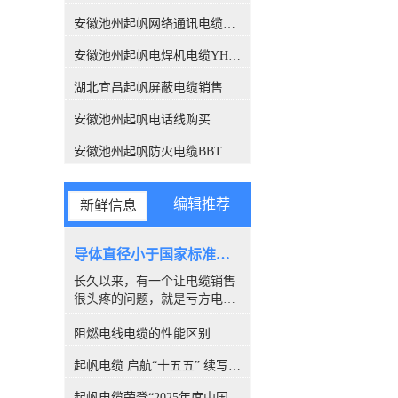
关注，此报告也解答了这个困
扰很多人的问题，有了这份报
安徽池州起帆网络通讯电缆销售
告，各位销售老板们，可以拿
安徽池州起帆电焊机电缆YH生产厂家
这个给客户解释了。CQC是什
么组织？中国质量认证中心
湖北宜昌起帆屏蔽电缆销售
（CQC）是经*机构编制批
准，由国家质量监督检验检疫
安徽池州起帆电话线购买
总局设立，委托国家认监委管
理的**认证机构。CQC是中国
安徽池州起帆防火电缆BBTRZ采购
开展质量认证工作较早、和较
权威的认证机构，几十年来积
累了丰富的国际质量认证工作
编辑推荐
新鲜信息
经验，各项业务均成果卓著，
认证客户数量居全国认证机构
的位、全球认证机构的**。经
导体直径小于国家标准，算是非标电缆吗？
过简单的介绍，我们相信CQC
长久以来，有一个让电缆销售
所撰写的报告，是具有权威性
很头疼的问题，就是亏方电
的。下面进入主题，看看这份
缆，是否就是#非标电缆#。因
报告都解释了哪些内容。 电缆
阻燃电线电缆的性能区别
为很多客户都喜欢量电缆导体
导体的【标称】截面积标称截
的直径，以此来断定电缆是否
面积：是指产品标准中*的量
起帆电缆 启航“十五五” 续写新篇章
合格。所以很多人讨论，铜丝
值并经常用于表格之中，标称
直径小于国家标准的算非标
值引申出的量值通常须在规定
起帆电缆荣登“2025年度中国线缆行业10强”榜单！