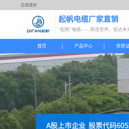
后普建材
起帆电缆厂家直销
“起帆”电缆——质连世界，信达未
首页
产品中心
资质