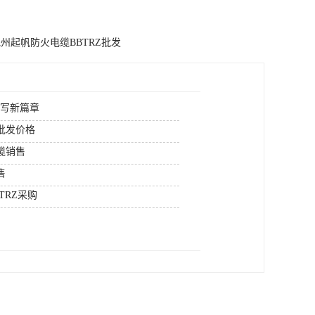
州起帆防火电缆BBTRZ批发
续写新篇章
批发价格
缆销售
售
TRZ采购