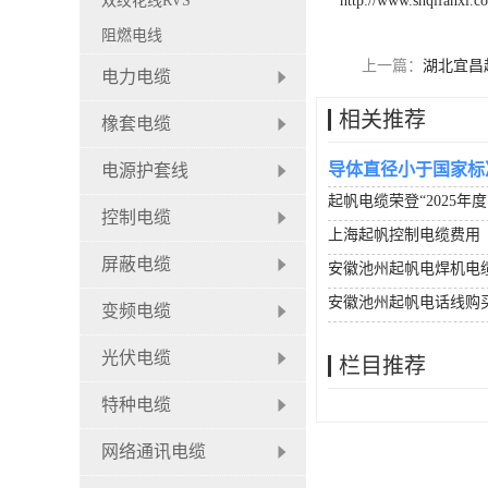
双绞花线RVS
http://www.shqifanxl.c
阻燃电线
上一篇：
湖北宜昌
电力电缆
相关推荐
橡套电缆
导体直径小于国家标
电源护套线
起帆电缆荣登“2025年
控制电缆
上海起帆控制电缆费用
屏蔽电缆
安徽池州起帆电焊机电
安徽池州起帆电话线购
变频电缆
光伏电缆
栏目推荐
特种电缆
网络通讯电缆