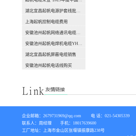
吗？前不久，权威机构CQC出
公差下通过测量进行检验。从
具的一份报告，引发了行业的
这个概念，我们能知道，这个
湖北宜昌起帆电源护套线批发价格
关注，此报告也解答了这个困
标称截面积只是用来表述#电
扰很多人的问题，有了这份报
上海起帆控制电缆费用
线电缆#的规格，仅仅是规格
告，各位销售老板们，可以拿
的代号或名称，方便生产管理
安徽池州起帆网络通讯电缆销售
这个给客户解释了。CQC是什
和文件上的表示。 电缆导体的
么组织？中国质量认证中心
【实际】截面积实际截面积：
安徽池州起帆电焊机电缆YH生产厂家
（CQC）是经*机构编制批
它指的是导体的实际截面积，
准，由国家质量监督检验检疫
也就是大家用千分尺测量出的
湖北宜昌起帆屏蔽电缆销售
总局设立，委托国家认监委管
数值。对于电线电缆生产制造
理的**认证机构。CQC是中国
者来讲，某标称截面的导体截
安徽池州起帆电话线购买
开展质量认证工作较早、和较
面究竟设计多大才能满足标准
权威的认证机构，几十年来积
要求，指此标称截面下的设计
累了丰富的国际质量认证工作
截面（电气截面）要满足标准
经验，各项业务均成果卓著，
要求，即直流电阻是否满足标
认证客户数量居全国认证机构
准要求。当今随着导体材料生
的位、全球认证机构的**。经
产工艺的改进和科学技术进
过简单的介绍，我们相信CQC
步，无氧铜材的先进生产工艺
所撰写的报告，是具有权威性
已经得到普遍应用，铜导体材
企业邮箱：2679731969@qq.com        电 话：021-54305339 

的。下面进入主题，看看这份
料电阻率足以保证用小于标称
联系人：周经理       手机：18017639600

报告都解释了哪些内容。 电缆
直径铜丝能满足对应规格直流
导体的【标称】截面积标称截
工厂地址：上海市金山区张堰镇振康路238号

电阻的要求。 综上所述：目前