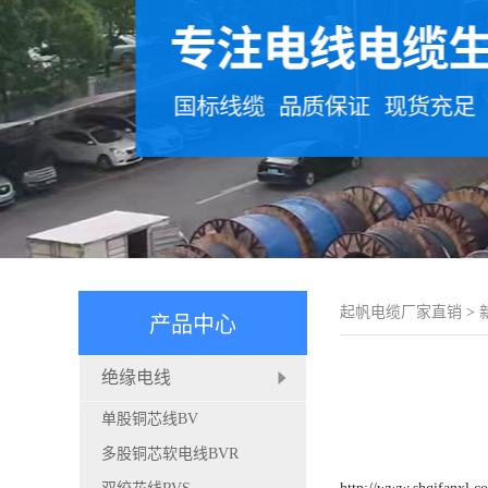
起帆电缆厂家直销
>
产品中心
绝缘电线
单股铜芯线BV
多股铜芯软电线BVR