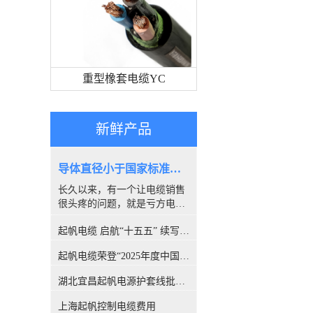
重型橡套电缆YC
新鲜产品
导体直径小于国家标准，算是非标电缆吗？
长久以来，有一个让电缆销售
很头疼的问题，就是亏方电
缆，是否就是#非标电缆#。因
起帆电缆 启航“十五五” 续写新篇章
为很多客户都喜欢量电缆导体
的直径，以此来断定电缆是否
起帆电缆荣登“2025年度中国线缆行业10强”榜单！
合格。所以很多人讨论，铜丝
直径小于国家标准的算非标
湖北宜昌起帆电源护套线批发价格
吗？前不久，权威机构CQC出
具的一份报告，引发了行业的
上海起帆控制电缆费用