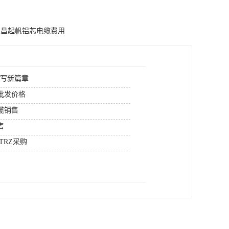
宜昌起帆铝芯电缆费用
续写新篇章
批发价格
缆销售
售
TRZ采购