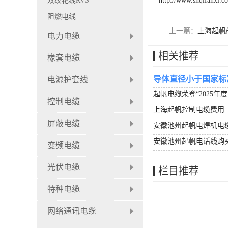
双绞花线RVS
http://www.shqifanxl.c
阻燃电线
上一篇：
上海起帆
电力电缆
相关推荐
橡套电缆
导体直径小于国家标
电源护套线
起帆电缆荣登“2025年
控制电缆
上海起帆控制电缆费用
屏蔽电缆
安徽池州起帆电焊机电
安徽池州起帆电话线购
变频电缆
光伏电缆
栏目推荐
特种电缆
网络通讯电缆