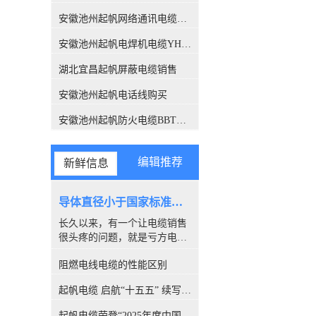
关注，此报告也解答了这个困
扰很多人的问题，有了这份报
安徽池州起帆网络通讯电缆销售
告，各位销售老板们，可以拿
安徽池州起帆电焊机电缆YH生产厂家
这个给客户解释了。CQC是什
么组织？中国质量认证中心
湖北宜昌起帆屏蔽电缆销售
（CQC）是经*机构编制批
准，由国家质量监督检验检疫
安徽池州起帆电话线购买
总局设立，委托国家认监委管
理的**认证机构。CQC是中国
安徽池州起帆防火电缆BBTRZ采购
开展质量认证工作较早、和较
权威的认证机构，几十年来积
累了丰富的国际质量认证工作
编辑推荐
新鲜信息
经验，各项业务均成果卓著，
认证客户数量居全国认证机构
的位、全球认证机构的**。经
导体直径小于国家标准，算是非标电缆吗？
过简单的介绍，我们相信CQC
长久以来，有一个让电缆销售
所撰写的报告，是具有权威性
很头疼的问题，就是亏方电
的。下面进入主题，看看这份
缆，是否就是#非标电缆#。因
报告都解释了哪些内容。 电缆
阻燃电线电缆的性能区别
为很多客户都喜欢量电缆导体
导体的【标称】截面积标称截
的直径，以此来断定电缆是否
面积：是指产品标准中*的量
起帆电缆 启航“十五五” 续写新篇章
合格。所以很多人讨论，铜丝
值并经常用于表格之中，标称
直径小于国家标准的算非标
值引申出的量值通常须在规定
起帆电缆荣登“2025年度中国线缆行业10强”榜单！