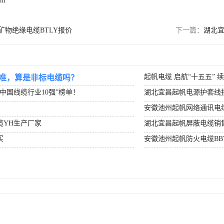
om
矿物绝缘电缆BTLY报价
下一篇：
湖北
起帆电缆 启航“十五五” 
准，算是非标电缆吗？
度中国线缆行业10强”榜单！
湖北宜昌起帆电源护套线
安徽池州起帆网络通讯电
缆YH生产厂家
湖北宜昌起帆屏蔽电缆销
买
安徽池州起帆防火电缆BB