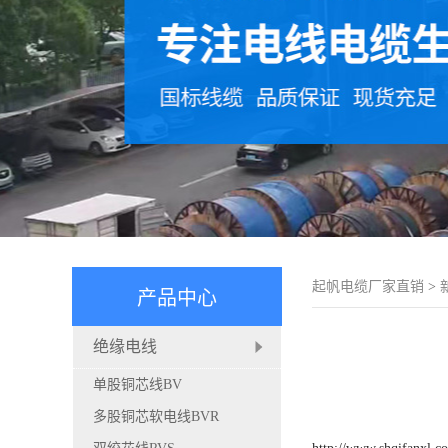
起帆电缆厂家直销
>
产品中心
绝缘电线
单股铜芯线BV
多股铜芯软电线BVR