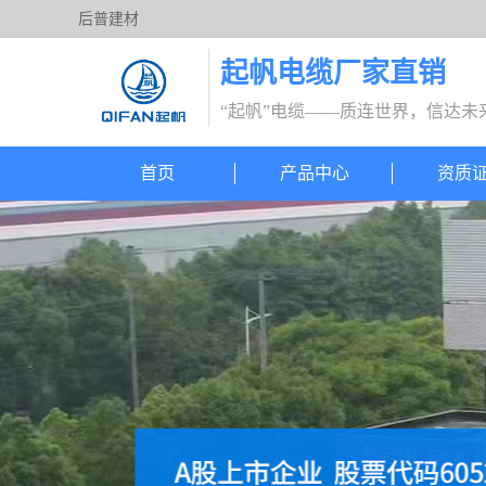
后普建材
起帆电缆厂家直销
“起帆”电缆——质连世界，信达未
首页
产品中心
资质