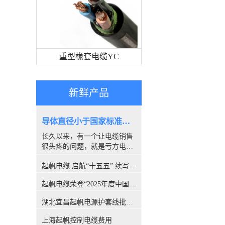
重型橡套电缆YC
新鲜产品
导体直径小于国家标准，算是非标电缆吗？
长久以来，有一个让电缆销售
很头疼的问题，就是亏方电
缆，是否就是#非标电缆#。因
起帆电缆 启航“十五五” 续写新篇章
为很多客户都喜欢量电缆导体
的直径，以此来断定电缆是否
起帆电缆荣登“2025年度中国线缆行业10强”榜单！
合格。所以很多人讨论，铜丝
直径小于国家标准的算非标
湖北宜昌起帆电源护套线批发价格
吗？前不久，权威机构CQC出
具的一份报告，引发了行业的
上海起帆控制电缆费用