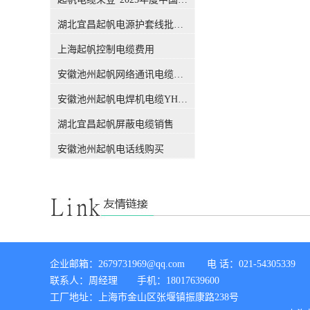
吗？前不久，权威机构CQC出
公差下通过测量进行检验。从
具的一份报告，引发了行业的
这个概念，我们能知道，这个
湖北宜昌起帆电源护套线批发价格
关注，此报告也解答了这个困
标称截面积只是用来表述#电
扰很多人的问题，有了这份报
上海起帆控制电缆费用
线电缆#的规格，仅仅是规格
告，各位销售老板们，可以拿
的代号或名称，方便生产管理
安徽池州起帆网络通讯电缆销售
这个给客户解释了。CQC是什
和文件上的表示。 电缆导体的
么组织？中国质量认证中心
【实际】截面积实际截面积：
安徽池州起帆电焊机电缆YH生产厂家
（CQC）是经*机构编制批
它指的是导体的实际截面积，
准，由国家质量监督检验检疫
也就是大家用千分尺测量出的
湖北宜昌起帆屏蔽电缆销售
总局设立，委托国家认监委管
数值。对于电线电缆生产制造
理的**认证机构。CQC是中国
者来讲，某标称截面的导体截
安徽池州起帆电话线购买
开展质量认证工作较早、和较
面究竟设计多大才能满足标准
权威的认证机构，几十年来积
要求，指此标称截面下的设计
累了丰富的国际质量认证工作
截面（电气截面）要满足标准
经验，各项业务均成果卓著，
要求，即直流电阻是否满足标
认证客户数量居全国认证机构
准要求。当今随着导体材料生
的位、全球认证机构的**。经
产工艺的改进和科学技术进
过简单的介绍，我们相信CQC
步，无氧铜材的先进生产工艺
所撰写的报告，是具有权威性
已经得到普遍应用，铜导体材
企业邮箱：2679731969@qq.com        电 话：021-54305339 

的。下面进入主题，看看这份
料电阻率足以保证用小于标称
联系人：周经理       手机：18017639600

报告都解释了哪些内容。 电缆
直径铜丝能满足对应规格直流
导体的【标称】截面积标称截
工厂地址：上海市金山区张堰镇振康路238号

电阻的要求。 综上所述：目前