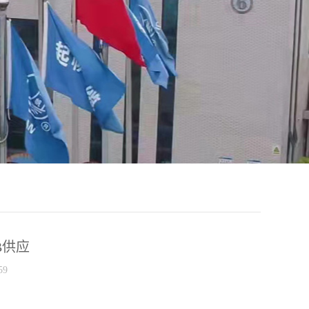
B供应
9