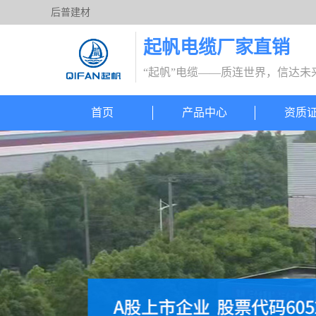
后普建材
起帆电缆厂家直销
“起帆”电缆——质连世界，信达未
首页
产品中心
资质