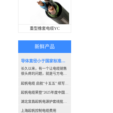
重型橡套电缆YC
新鲜产品
导体直径小于国家标准，算是非标电缆吗？
长久以来，有一个让电缆销售
很头疼的问题，就是亏方电
缆，是否就是#非标电缆#。因
起帆电缆 启航“十五五” 续写新篇章
为很多客户都喜欢量电缆导体
的直径，以此来断定电缆是否
起帆电缆荣登“2025年度中国线缆行业10强”榜单！
合格。所以很多人讨论，铜丝
直径小于国家标准的算非标
湖北宜昌起帆电源护套线批发价格
吗？前不久，权威机构CQC出
具的一份报告，引发了行业的
上海起帆控制电缆费用