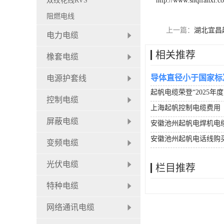
双绞花线RVS
http://www.shqifanxl.c
阻燃电线
上一篇：
湖北宜昌
电力电缆
相关推荐
橡套电缆
导体直径小于国家标
电源护套线
起帆电缆荣登“2025年
控制电缆
上海起帆控制电缆费用
屏蔽电缆
安徽池州起帆电焊机电
安徽池州起帆电话线购
变频电缆
光伏电缆
栏目推荐
特种电缆
网络通讯电缆