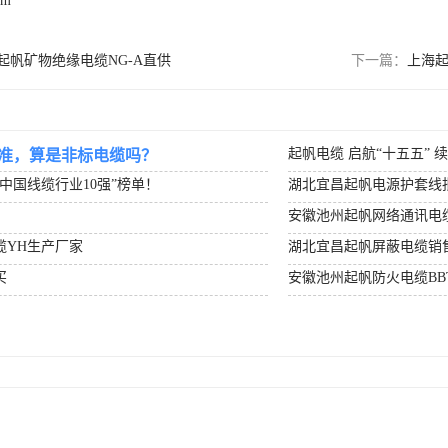
om
起帆矿物绝缘电缆NG-A直供
下一篇：
上海起
起帆电缆 启航“十五五” 
准，算是非标电缆吗？
度中国线缆行业10强”榜单！
湖北宜昌起帆电源护套线
安徽池州起帆网络通讯电
缆YH生产厂家
湖北宜昌起帆屏蔽电缆销
买
安徽池州起帆防火电缆BB