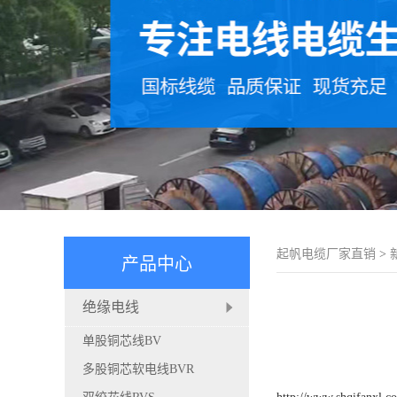
起帆电缆厂家直销
>
产品中心
绝缘电线
单股铜芯线BV
多股铜芯软电线BVR