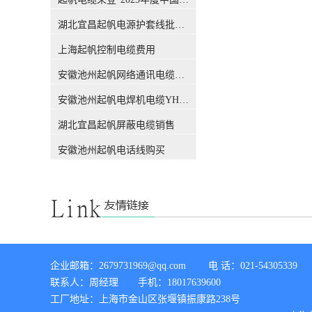
吗？前不久，权威机构CQC出
公差下通过测量进行检验。从
具的一份报告，引发了行业的
这个概念，我们能知道，这个
湖北宜昌起帆电源护套线批发价格
关注，此报告也解答了这个困
标称截面积只是用来表述#电
扰很多人的问题，有了这份报
上海起帆控制电缆费用
线电缆#的规格，仅仅是规格
告，各位销售老板们，可以拿
的代号或名称，方便生产管理
安徽池州起帆网络通讯电缆销售
这个给客户解释了。CQC是什
和文件上的表示。 电缆导体的
么组织？中国质量认证中心
【实际】截面积实际截面积：
安徽池州起帆电焊机电缆YH生产厂家
（CQC）是经*机构编制批
它指的是导体的实际截面积，
准，由国家质量监督检验检疫
也就是大家用千分尺测量出的
湖北宜昌起帆屏蔽电缆销售
总局设立，委托国家认监委管
数值。对于电线电缆生产制造
理的**认证机构。CQC是中国
者来讲，某标称截面的导体截
安徽池州起帆电话线购买
开展质量认证工作较早、和较
面究竟设计多大才能满足标准
权威的认证机构，几十年来积
要求，指此标称截面下的设计
累了丰富的国际质量认证工作
截面（电气截面）要满足标准
经验，各项业务均成果卓著，
要求，即直流电阻是否满足标
认证客户数量居全国认证机构
准要求。当今随着导体材料生
的位、全球认证机构的**。经
产工艺的改进和科学技术进
过简单的介绍，我们相信CQC
步，无氧铜材的先进生产工艺
所撰写的报告，是具有权威性
已经得到普遍应用，铜导体材
企业邮箱：2679731969@qq.com        电 话：021-54305339 

的。下面进入主题，看看这份
料电阻率足以保证用小于标称
联系人：周经理       手机：18017639600

报告都解释了哪些内容。 电缆
直径铜丝能满足对应规格直流
导体的【标称】截面积标称截
工厂地址：上海市金山区张堰镇振康路238号

电阻的要求。 综上所述：目前