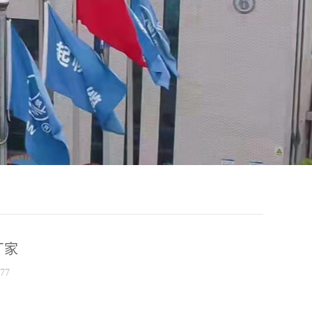
厂家
77