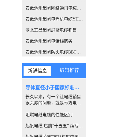
关注，此报告也解答了这个困
扰很多人的问题，有了这份报
安徽池州起帆网络通讯电缆销售
告，各位销售老板们，可以拿
安徽池州起帆电焊机电缆YH生产厂家
这个给客户解释了。CQC是什
么组织？中国质量认证中心
湖北宜昌起帆屏蔽电缆销售
（CQC）是经*机构编制批
准，由国家质量监督检验检疫
安徽池州起帆电话线购买
总局设立，委托国家认监委管
理的**认证机构。CQC是中国
安徽池州起帆防火电缆BBTRZ采购
开展质量认证工作较早、和较
权威的认证机构，几十年来积
累了丰富的国际质量认证工作
编辑推荐
新鲜信息
经验，各项业务均成果卓著，
认证客户数量居全国认证机构
的位、全球认证机构的**。经
导体直径小于国家标准，算是非标电缆吗？
过简单的介绍，我们相信CQC
长久以来，有一个让电缆销售
所撰写的报告，是具有权威性
很头疼的问题，就是亏方电
的。下面进入主题，看看这份
缆，是否就是#非标电缆#。因
报告都解释了哪些内容。 电缆
阻燃电线电缆的性能区别
为很多客户都喜欢量电缆导体
导体的【标称】截面积标称截
的直径，以此来断定电缆是否
面积：是指产品标准中*的量
起帆电缆 启航“十五五” 续写新篇章
合格。所以很多人讨论，铜丝
值并经常用于表格之中，标称
直径小于国家标准的算非标
值引申出的量值通常须在规定
起帆电缆荣登“2025年度中国线缆行业10强”榜单！