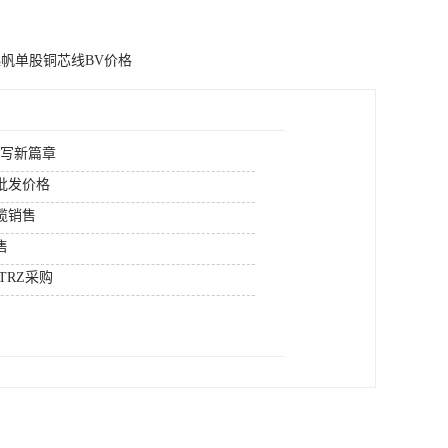
帆单股铜芯线BV价格
续写新篇章
批发价格
缆销售
售
TRZ采购