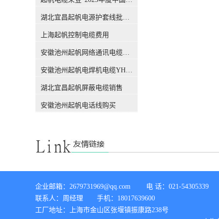
吗？前不久，权威机构CQC出
公差下通过测量进行检验。从
具的一份报告，引发了行业的
这个概念，我们能知道，这个
湖北宜昌起帆电源护套线批发价格
关注，此报告也解答了这个困
标称截面积只是用来表述#电
扰很多人的问题，有了这份报
上海起帆控制电缆费用
线电缆#的规格，仅仅是规格
告，各位销售老板们，可以拿
的代号或名称，方便生产管理
安徽池州起帆网络通讯电缆销售
这个给客户解释了。CQC是什
和文件上的表示。 电缆导体的
么组织？中国质量认证中心
【实际】截面积实际截面积：
安徽池州起帆电焊机电缆YH生产厂家
（CQC）是经*机构编制批
它指的是导体的实际截面积，
准，由国家质量监督检验检疫
也就是大家用千分尺测量出的
湖北宜昌起帆屏蔽电缆销售
总局设立，委托国家认监委管
数值。对于电线电缆生产制造
理的**认证机构。CQC是中国
者来讲，某标称截面的导体截
安徽池州起帆电话线购买
开展质量认证工作较早、和较
面究竟设计多大才能满足标准
权威的认证机构，几十年来积
要求，指此标称截面下的设计
累了丰富的国际质量认证工作
截面（电气截面）要满足标准
经验，各项业务均成果卓著，
要求，即直流电阻是否满足标
认证客户数量居全国认证机构
准要求。当今随着导体材料生
的位、全球认证机构的**。经
产工艺的改进和科学技术进
过简单的介绍，我们相信CQC
步，无氧铜材的先进生产工艺
所撰写的报告，是具有权威性
已经得到普遍应用，铜导体材
企业邮箱：2679731969@qq.com        电 话：021-54305339 

的。下面进入主题，看看这份
料电阻率足以保证用小于标称
联系人：周经理       手机：18017639600

报告都解释了哪些内容。 电缆
直径铜丝能满足对应规格直流
导体的【标称】截面积标称截
工厂地址：上海市金山区张堰镇振康路238号

电阻的要求。 综上所述：目前