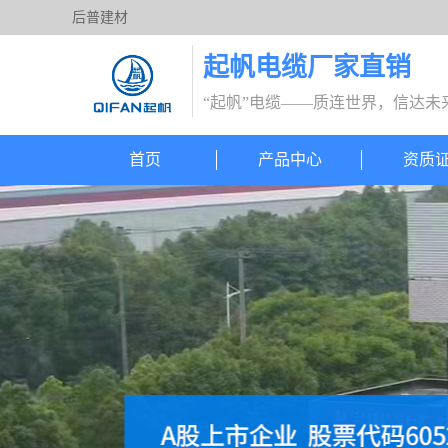
后普建材
起帆电缆厂家直销
“起帆”电缆——质连世界，信达未
首页
产品中心
资质