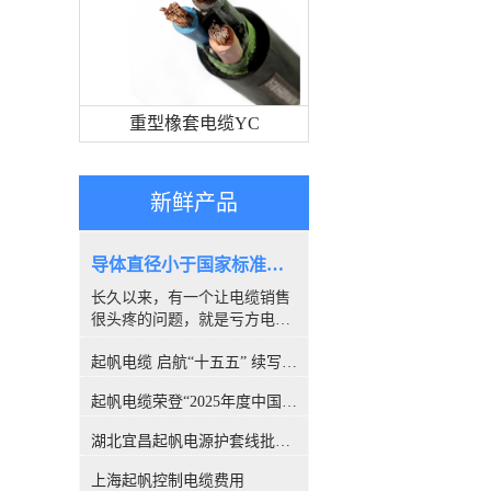
重型橡套电缆YC
新鲜产品
导体直径小于国家标准，算是非标电缆吗？
长久以来，有一个让电缆销售
很头疼的问题，就是亏方电
缆，是否就是#非标电缆#。因
起帆电缆 启航“十五五” 续写新篇章
为很多客户都喜欢量电缆导体
的直径，以此来断定电缆是否
起帆电缆荣登“2025年度中国线缆行业10强”榜单！
合格。所以很多人讨论，铜丝
直径小于国家标准的算非标
湖北宜昌起帆电源护套线批发价格
吗？前不久，权威机构CQC出
具的一份报告，引发了行业的
上海起帆控制电缆费用