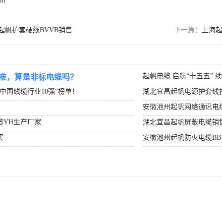
om
起帆护套硬线BVVB销售
下一篇：
上海起
起帆电缆 启航“十五五” 
准，算是非标电缆吗？
度中国线缆行业10强”榜单！
湖北宜昌起帆电源护套线
安徽池州起帆网络通讯电
缆YH生产厂家
湖北宜昌起帆屏蔽电缆销
买
安徽池州起帆防火电缆BB