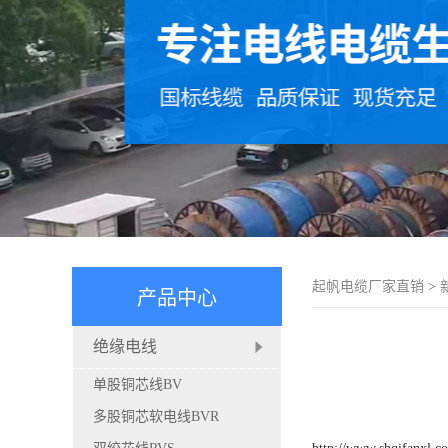
起帆电缆厂家直销
>
产品中心
绝缘电线
单股铜芯线BV
多股铜芯软电线BVR