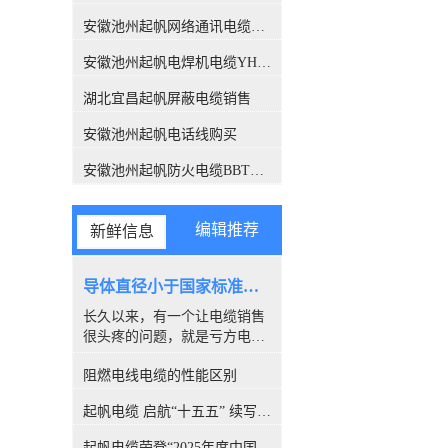
关注，此报告也解答了这个困
扰很多人的问题，有了这份报
安徽池州起帆网络通讯电缆销售
告，各位销售老板们，可以拿
安徽池州起帆电焊机电缆YH生产厂家
这个给客户解释了。CQC是什
么组织？中国质量认证中心
湖北宜昌起帆屏蔽电缆销售
（CQC）是经*机构编制批
准，由国家质量监督检验检疫
安徽池州起帆电话线购买
总局设立，委托国家认监委管
理的**认证机构。CQC是中国
安徽池州起帆防火电缆BBTRZ采购
开展质量认证工作较早、和较
权威的认证机构，几十年来积
累了丰富的国际质量认证工作
编辑推荐
新鲜信息
经验，各项业务均成果卓著，
认证客户数量居全国认证机构
的位、全球认证机构的**。经
导体直径小于国家标准，算是非标电缆吗？
过简单的介绍，我们相信CQC
长久以来，有一个让电缆销售
所撰写的报告，是具有权威性
很头疼的问题，就是亏方电
的。下面进入主题，看看这份
缆，是否就是#非标电缆#。因
报告都解释了哪些内容。 电缆
阻燃电线电缆的性能区别
为很多客户都喜欢量电缆导体
导体的【标称】截面积标称截
的直径，以此来断定电缆是否
面积：是指产品标准中*的量
起帆电缆 启航“十五五” 续写新篇章
合格。所以很多人讨论，铜丝
值并经常用于表格之中，标称
直径小于国家标准的算非标
值引申出的量值通常须在规定
起帆电缆荣登“2025年度中国线缆行业10强”榜单！