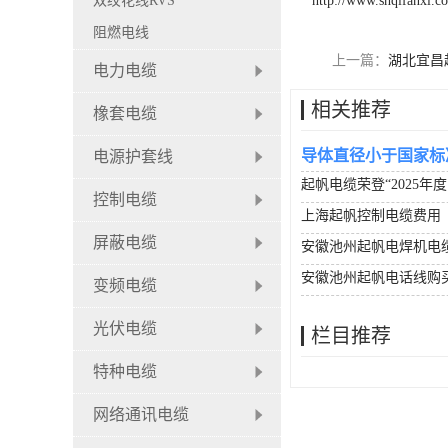
双绞花线RVS
http://www.shqifanxl.c
阻燃电线
上一篇：
湖北宜昌
电力电缆
相关推荐
橡套电缆
导体直径小于国家标
电源护套线
起帆电缆荣登“2025年
控制电缆
上海起帆控制电缆费用
屏蔽电缆
安徽池州起帆电焊机电
安徽池州起帆电话线购
变频电缆
光伏电缆
栏目推荐
特种电缆
网络通讯电缆