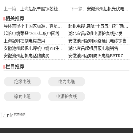
光伏电缆
上一篇：
上海起帆单股铜芯线BV价格
下一篇：
安徽池州起帆光伏电缆工厂
相关推荐
特种电缆
导体直径小于国家标准，算是非标电缆吗？
起帆电缆 启航“十五五” 续写新篇章
起帆电缆荣登“2025年度中国线缆行业10强”榜单！
湖北宜昌起帆电源护套线批发价格
网络通讯电缆
上海起帆控制电缆费用
安徽池州起帆网络通讯电缆销售
安徽池州起帆电焊机电缆YH生产厂家
湖北宜昌起帆屏蔽电缆销售
安徽池州起帆电话线购买
安徽池州起帆防火电缆BBTRZ采购
栏目推荐
绝缘电线
电力电缆
橡套电缆
电源护套线
控制电缆
屏蔽电缆
变频电缆
光伏电缆