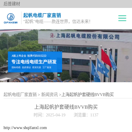
后普建材
起帆电缆厂家直销
“起帆”电缆——质连世界，信达未来！
绝缘电线
单股铜芯线BV
电力电缆
多股铜芯软电线BVR
橡套电缆
双绞花线RVS
阻燃电线
电源护套线
控制电缆
起帆电缆厂家直销
>
新闻资讯
>上海起帆护套硬线BVVB购买
上海起帆护套硬线BVVB购买
屏蔽电缆
时间：2025-04-19
浏览量：1137
变频电缆
http://www.shqifanxl.com