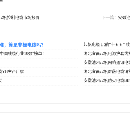
om
起帆控制电缆市场报价
下一篇：
安徽池
起帆电缆 启航“十五五” 
准，算是非标电缆吗？
度中国线缆行业10强”榜单！
湖北宜昌起帆电源护套线
安徽池州起帆网络通讯电
缆YH生产厂家
湖北宜昌起帆屏蔽电缆销
买
安徽池州起帆防火电缆BB