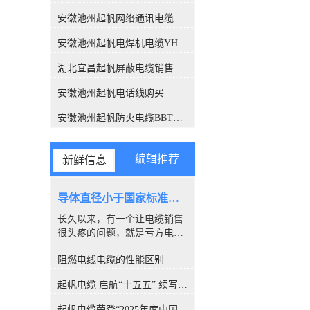
关注，此报告也解答了这个困
扰很多人的问题，有了这份报
安徽池州起帆网络通讯电缆销售
告，各位销售老板们，可以拿
安徽池州起帆电焊机电缆YH生产厂家
这个给客户解释了。CQC是什
么组织？中国质量认证中心
湖北宜昌起帆屏蔽电缆销售
（CQC）是经*机构编制批
准，由国家质量监督检验检疫
安徽池州起帆电话线购买
总局设立，委托国家认监委管
理的**认证机构。CQC是中国
安徽池州起帆防火电缆BBTRZ采购
开展质量认证工作较早、和较
权威的认证机构，几十年来积
累了丰富的国际质量认证工作
编辑推荐
新鲜信息
经验，各项业务均成果卓著，
认证客户数量居全国认证机构
的位、全球认证机构的**。经
导体直径小于国家标准，算是非标电缆吗？
过简单的介绍，我们相信CQC
长久以来，有一个让电缆销售
所撰写的报告，是具有权威性
很头疼的问题，就是亏方电
的。下面进入主题，看看这份
缆，是否就是#非标电缆#。因
报告都解释了哪些内容。 电缆
阻燃电线电缆的性能区别
为很多客户都喜欢量电缆导体
导体的【标称】截面积标称截
的直径，以此来断定电缆是否
面积：是指产品标准中*的量
起帆电缆 启航“十五五” 续写新篇章
合格。所以很多人讨论，铜丝
值并经常用于表格之中，标称
直径小于国家标准的算非标
值引申出的量值通常须在规定
起帆电缆荣登“2025年度中国线缆行业10强”榜单！