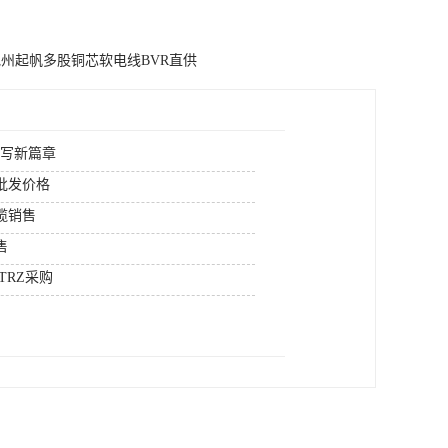
州起帆多股铜芯软电线BVR直供
续写新篇章
批发价格
缆销售
售
TRZ采购