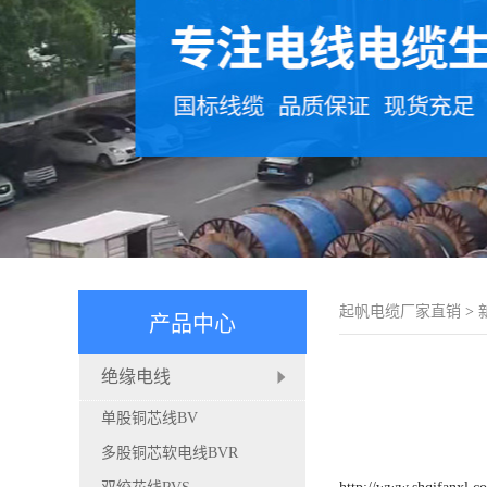
起帆电缆厂家直销
>
产品中心
绝缘电线
单股铜芯线BV
多股铜芯软电线BVR