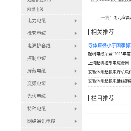
双绞花线RVS
http://www.shqifanxl.c
阻燃电线
上一篇：
湖北宜昌
电力电缆
相关推荐
橡套电缆
导体直径小于国家标
电源护套线
起帆电缆荣登“2025年
控制电缆
上海起帆控制电缆费用
屏蔽电缆
安徽池州起帆电焊机电
安徽池州起帆电话线购
变频电缆
光伏电缆
栏目推荐
特种电缆
网络通讯电缆