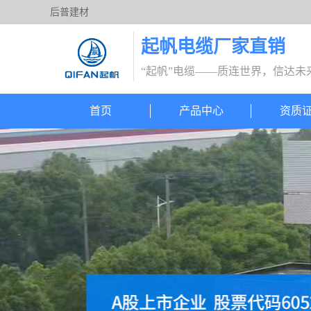
后普建材
起帆电缆厂家直销
“起帆”电缆——质连世界，信达未
首页
产品中心
资质