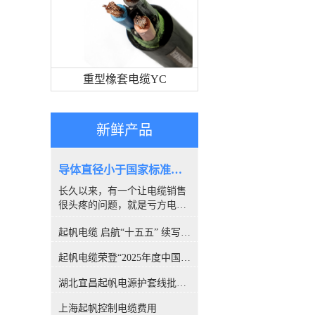
重型橡套电缆YC
新鲜产品
导体直径小于国家标准，算是非标电缆吗？
长久以来，有一个让电缆销售
很头疼的问题，就是亏方电
缆，是否就是#非标电缆#。因
起帆电缆 启航“十五五” 续写新篇章
为很多客户都喜欢量电缆导体
的直径，以此来断定电缆是否
起帆电缆荣登“2025年度中国线缆行业10强”榜单！
合格。所以很多人讨论，铜丝
直径小于国家标准的算非标
湖北宜昌起帆电源护套线批发价格
吗？前不久，权威机构CQC出
具的一份报告，引发了行业的
上海起帆控制电缆费用