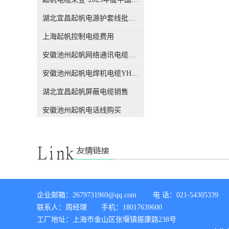
吗？前不久，权威机构CQC出
公差下通过测量进行检验。从
具的一份报告，引发了行业的
这个概念，我们能知道，这个
湖北宜昌起帆电源护套线批发价格
关注，此报告也解答了这个困
标称截面积只是用来表述#电
扰很多人的问题，有了这份报
上海起帆控制电缆费用
线电缆#的规格，仅仅是规格
告，各位销售老板们，可以拿
的代号或名称，方便生产管理
安徽池州起帆网络通讯电缆销售
这个给客户解释了。CQC是什
和文件上的表示。 电缆导体的
么组织？中国质量认证中心
【实际】截面积实际截面积：
安徽池州起帆电焊机电缆YH生产厂家
（CQC）是经*机构编制批
它指的是导体的实际截面积，
准，由国家质量监督检验检疫
也就是大家用千分尺测量出的
湖北宜昌起帆屏蔽电缆销售
总局设立，委托国家认监委管
数值。对于电线电缆生产制造
理的**认证机构。CQC是中国
者来讲，某标称截面的导体截
安徽池州起帆电话线购买
开展质量认证工作较早、和较
面究竟设计多大才能满足标准
权威的认证机构，几十年来积
要求，指此标称截面下的设计
累了丰富的国际质量认证工作
截面（电气截面）要满足标准
经验，各项业务均成果卓著，
要求，即直流电阻是否满足标
认证客户数量居全国认证机构
准要求。当今随着导体材料生
的位、全球认证机构的**。经
产工艺的改进和科学技术进
过简单的介绍，我们相信CQC
步，无氧铜材的先进生产工艺
所撰写的报告，是具有权威性
已经得到普遍应用，铜导体材
企业邮箱：2679731969@qq.com        电 话：021-54305339 

的。下面进入主题，看看这份
料电阻率足以保证用小于标称
联系人：周经理       手机：18017639600

报告都解释了哪些内容。 电缆
直径铜丝能满足对应规格直流
导体的【标称】截面积标称截
工厂地址：上海市金山区张堰镇振康路238号

电阻的要求。 综上所述：目前