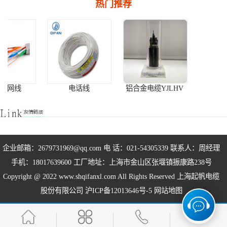
热门推荐
变频电缆
光伏电缆
特种电缆
网络通讯电缆
新鲜产品
变频电缆
变频电缆BPYJVP 2
电话线
铝合金电缆YJLHV
矿物绝缘电缆NG-A
变频电缆BPYJVP2
变频电缆BPYJVP3+3
低烟无卤电缆
交联电缆
铠装电缆
铝芯电缆
企业邮箱：2679731969@qq.com 电 话：021-54305339 联系人：周经理
铝芯铠装电缆
阻燃电缆
手机：18017639600 工厂地址：上海市金山区张堰镇振康路238号
矿物绝缘电缆BTLY
防火电缆BBTRZ
防水橡套电缆JHS
Copyright @ 2022 www.shqifanxl.com All Rights Reserved 上海起帆电缆
股份有限公司
沪ICP备12013646号-5
网站地图