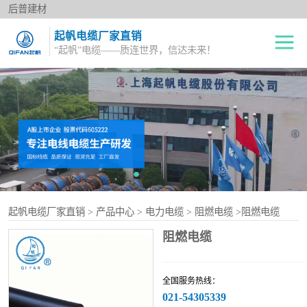
后普建材
起帆电缆厂家直销
“起帆”电缆——质连世界，信达未来！
绝缘电线
单股铜芯线BV
电力电缆
多股铜芯软电线BVR
橡套电缆
双绞花线RVS
阻燃电线
电源护套线
起帆电缆厂家直销
>
产品中心
>
电力电缆
>
阻燃电缆
>阻燃电缆
控制电缆
阻燃电缆
屏蔽电缆
全国服务热线：
变频电缆
021-54305339