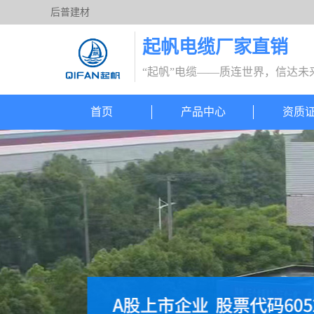
后普建材
起帆电缆厂家直销
“起帆”电缆——质连世界，信达未
首页
产品中心
资质