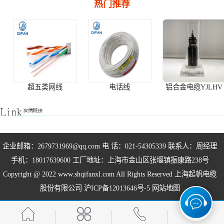
热门推荐
变频电缆
光伏电缆
特种电缆
网络通讯电缆
新鲜产品
变频电缆
变频电缆BPYJVP 2
超五类网线
电话线
铝合金电缆YJLHV
变频电缆BPYJVP2
变频电缆BPYJVP3+3
低烟无卤电缆
交联电缆
铠装电缆
铝芯电缆
企业邮箱：2679731969@qq.com 电 话：021-54305339 联系人：周经理
铝芯铠装电缆
阻燃电缆
手机：18017639600 工厂地址：上海市金山区张堰镇振康路238号
矿物绝缘电缆NG-A
矿物绝缘电缆BTLY
防火电缆BBTRZ
Copyright @ 2022 www.shqifanxl.com All Rights Reserved 上海起帆电缆
股份有限公司
沪ICP备12013646号-5
网站地图