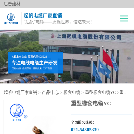
后普建材
起帆电缆厂家直销
“起帆”电缆——质连世界，信达未来！
绝缘电线
单股铜芯线BV
电力电缆
多股铜芯软电线BVR
橡套电缆
双绞花线RVS
阻燃电线
电源护套线
起帆电缆厂家直销
>
产品中心
>
橡套电缆
>
重型橡套电缆YC
>重型橡套电缆YC
控制电缆
重型橡套电缆YC
屏蔽电缆
全国服务热线：
变频电缆
021-54305339