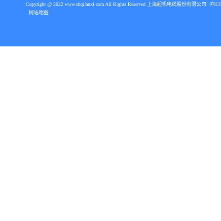
矿物绝缘电缆BTLY
防火电缆BBTRZ
Copyright @ 2022 www.shqifanxl.com All Rights Reserved 上海起帆电缆股份有限公司 
 沪IC
网站地图
电焊机电缆YH