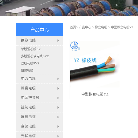
首页
>
产品中心
>
橡套电缆
>
中型橡套电缆YZ
产品中心
绝缘电线
单股铜芯线BV
多股铜芯软电线BVR
双绞花线RVS
阻燃电线
电力电缆
橡套电缆
中型橡套电缆YZ
电源护套线
控制电缆
屏蔽电缆
变频电缆
光伏电缆