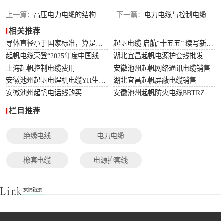
光伏电缆
上一篇：
高压电力电缆的结构以及电力电缆连接头种类
下一篇：
电力电缆与控制电缆的区别，常用的电力电缆有哪些？
相关推荐
特种电缆
导体直径小于国家标准，算是非标电缆吗？
起帆电缆 启航“十五五” 续写新篇章
起帆电缆荣登“2025年度中国线缆行业10强”榜单！
湖北宜昌起帆电源护套线批发价格
网络通讯电缆
上海起帆控制电缆费用
安徽池州起帆网络通讯电缆销售
安徽池州起帆电焊机电缆YH生产厂家
湖北宜昌起帆屏蔽电缆销售
安徽池州起帆电话线购买
安徽池州起帆防火电缆BBTRZ采购
栏目推荐
绝缘电线
电力电缆
橡套电缆
电源护套线
控制电缆
屏蔽电缆
变频电缆
光伏电缆