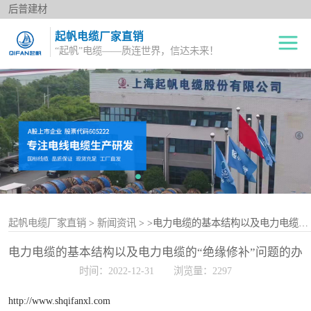
后普建材
起帆电缆厂家直销
“起帆”电缆——质连世界，信达未来！
绝缘电线
单股铜芯线BV
电力电缆
多股铜芯软电线BVR
橡套电缆
双绞花线RVS
阻燃电线
电源护套线
控制电缆
起帆电缆厂家直销
>
新闻资讯
>
>电力电缆的基本结构以及电力电缆的“绝缘修补”问题的办法
电力电缆的基本结构以及电力电缆的“绝缘修补”问题的办
屏蔽电缆
法
时间：2022-12-31
浏览量：2297
变频电缆
http://www.shqifanxl.com