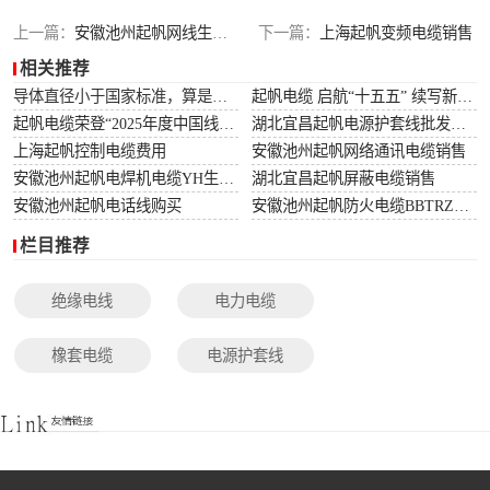
光伏电缆
上一篇：
安徽池州起帆网线生产厂家
下一篇：
上海起帆变频电缆销售
相关推荐
特种电缆
导体直径小于国家标准，算是非标电缆吗？
起帆电缆 启航“十五五” 续写新篇章
起帆电缆荣登“2025年度中国线缆行业10强”榜单！
湖北宜昌起帆电源护套线批发价格
网络通讯电缆
上海起帆控制电缆费用
安徽池州起帆网络通讯电缆销售
安徽池州起帆电焊机电缆YH生产厂家
湖北宜昌起帆屏蔽电缆销售
安徽池州起帆电话线购买
安徽池州起帆防火电缆BBTRZ采购
栏目推荐
绝缘电线
电力电缆
橡套电缆
电源护套线
控制电缆
屏蔽电缆
变频电缆
光伏电缆