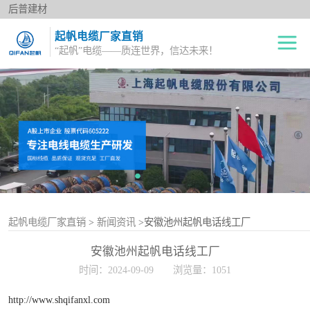
后普建材
起帆电缆厂家直销
“起帆”电缆——质连世界，信达未来！
绝缘电线
单股铜芯线BV
电力电缆
多股铜芯软电线BVR
橡套电缆
双绞花线RVS
阻燃电线
电源护套线
控制电缆
起帆电缆厂家直销
>
新闻资讯
>安徽池州起帆电话线工厂
安徽池州起帆电话线工厂
屏蔽电缆
时间：2024-09-09
浏览量：1051
变频电缆
http://www.shqifanxl.com