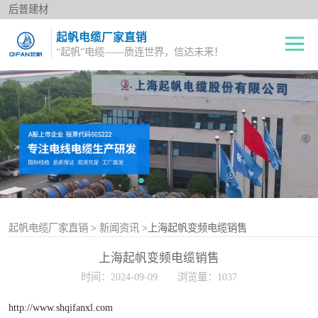
后普建材
起帆电缆厂家直销
“起帆”电缆——质连世界，信达未来！
绝缘电线
单股铜芯线BV
电力电缆
多股铜芯软电线BVR
橡套电缆
双绞花线RVS
阻燃电线
电源护套线
控制电缆
起帆电缆厂家直销
>
新闻资讯
>上海起帆变频电缆销售
上海起帆变频电缆销售
屏蔽电缆
时间：2024-09-09
浏览量：1037
变频电缆
http://www.shqifanxl.com