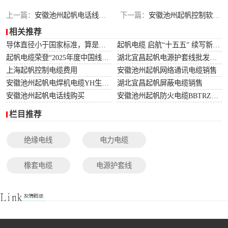
光伏电缆
上一篇：
安徽池州起帆电话线工厂
下一篇：
安徽池州起帆控制软电缆KVVR商家
相关推荐
特种电缆
导体直径小于国家标准，算是非标电缆吗？
起帆电缆 启航“十五五” 续写新篇章
起帆电缆荣登“2025年度中国线缆行业10强”榜单！
湖北宜昌起帆电源护套线批发价格
网络通讯电缆
上海起帆控制电缆费用
安徽池州起帆网络通讯电缆销售
安徽池州起帆电焊机电缆YH生产厂家
湖北宜昌起帆屏蔽电缆销售
安徽池州起帆电话线购买
安徽池州起帆防火电缆BBTRZ采购
栏目推荐
绝缘电线
电力电缆
橡套电缆
电源护套线
控制电缆
屏蔽电缆
变频电缆
光伏电缆