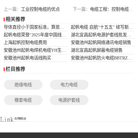
光伏电缆
上一篇：
工业控制电缆的优点
下一篇：
电缆工程：控制电缆的敷设要求
相关推荐
特种电缆
导体直径小于国家标准，算是非标电缆吗？
起帆电缆 启航“十五五” 续写新篇章
起帆电缆荣登“2025年度中国线缆行业10强”榜单！
湖北宜昌起帆电源护套线批发价格
网络通讯电缆
上海起帆控制电缆费用
安徽池州起帆网络通讯电缆销售
安徽池州起帆电焊机电缆YH生产厂家
湖北宜昌起帆屏蔽电缆销售
安徽池州起帆电话线购买
安徽池州起帆防火电缆BBTRZ采购
栏目推荐
绝缘电线
电力电缆
橡套电缆
电源护套线
控制电缆
屏蔽电缆
变频电缆
光伏电缆