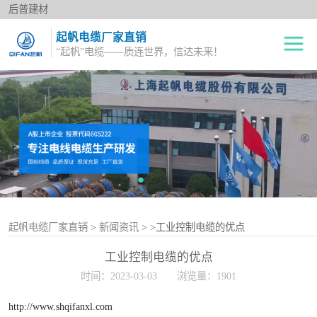
后普建材
起帆电缆厂家直销
“起帆”电缆——质连世界，信达未来！
绝缘电线
单股铜芯线BV
电力电缆
多股铜芯软电线BVR
橡套电缆
双绞花线RVS
阻燃电线
电源护套线
控制电缆
起帆电缆厂家直销
>
新闻资讯
>
>工业控制电缆的优点
工业控制电缆的优点
屏蔽电缆
时间：2023-03-03
浏览量：1901
变频电缆
http://www.shqifanxl.com