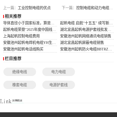
光伏电缆
上一篇：
工业控制电缆的优点
下一篇：
控制电缆和动力电缆的区别
相关推荐
特种电缆
导体直径小于国家标准，算是非标电缆吗？
起帆电缆 启航“十五五” 续写新篇章
起帆电缆荣登“2025年度中国线缆行业10强”榜单！
湖北宜昌起帆电源护套线批发价格
网络通讯电缆
上海起帆控制电缆费用
安徽池州起帆网络通讯电缆销售
安徽池州起帆电焊机电缆YH生产厂家
湖北宜昌起帆屏蔽电缆销售
安徽池州起帆电话线购买
安徽池州起帆防火电缆BBTRZ采购
栏目推荐
绝缘电线
电力电缆
橡套电缆
电源护套线
控制电缆
屏蔽电缆
变频电缆
光伏电缆