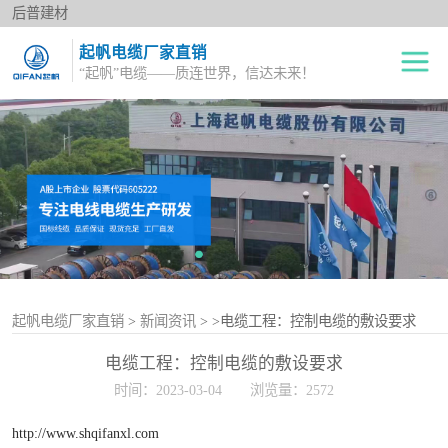
后普建材
起帆电缆厂家直销
“起帆”电缆——质连世界，信达未来！
绝缘电线
单股铜芯线BV
电力电缆
多股铜芯软电线BVR
橡套电缆
双绞花线RVS
阻燃电线
电源护套线
控制电缆
起帆电缆厂家直销
>
新闻资讯
>
>电缆工程：控制电缆的敷设要求
电缆工程：控制电缆的敷设要求
屏蔽电缆
时间：2023-03-04
浏览量：2572
变频电缆
http://www.shqifanxl.com