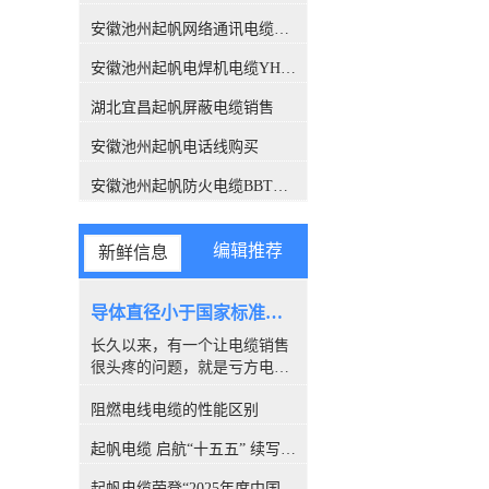
关注，此报告也解答了这个困
扰很多人的问题，有了这份报
安徽池州起帆网络通讯电缆销售
告，各位销售老板们，可以拿
安徽池州起帆电焊机电缆YH生产厂家
这个给客户解释了。CQC是什
么组织？中国质量认证中心
湖北宜昌起帆屏蔽电缆销售
（CQC）是经*机构编制批
准，由国家质量监督检验检疫
安徽池州起帆电话线购买
总局设立，委托国家认监委管
理的**认证机构。CQC是中国
安徽池州起帆防火电缆BBTRZ采购
开展质量认证工作较早、和较
权威的认证机构，几十年来积
累了丰富的国际质量认证工作
编辑推荐
新鲜信息
经验，各项业务均成果卓著，
认证客户数量居全国认证机构
的位、全球认证机构的**。经
导体直径小于国家标准，算是非标电缆吗？
过简单的介绍，我们相信CQC
长久以来，有一个让电缆销售
所撰写的报告，是具有权威性
很头疼的问题，就是亏方电
的。下面进入主题，看看这份
缆，是否就是#非标电缆#。因
报告都解释了哪些内容。 电缆
阻燃电线电缆的性能区别
为很多客户都喜欢量电缆导体
导体的【标称】截面积标称截
的直径，以此来断定电缆是否
面积：是指产品标准中*的量
起帆电缆 启航“十五五” 续写新篇章
合格。所以很多人讨论，铜丝
值并经常用于表格之中，标称
直径小于国家标准的算非标
值引申出的量值通常须在规定
起帆电缆荣登“2025年度中国线缆行业10强”榜单！