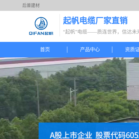
后普建材
起帆电缆厂家直销
“起帆”电缆——质连世界，信达未
首页
产品中心
资质