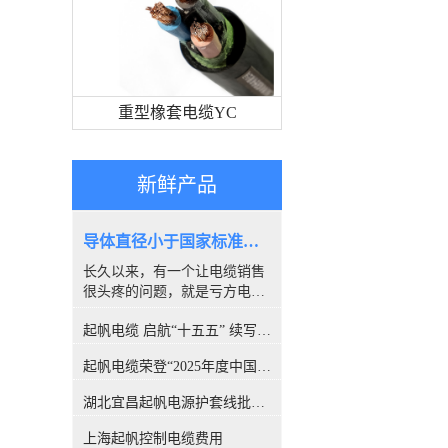
重型橡套电缆YC
新鲜产品
导体直径小于国家标准，算是非标电缆吗？
长久以来，有一个让电缆销售
很头疼的问题，就是亏方电
缆，是否就是#非标电缆#。因
起帆电缆 启航“十五五” 续写新篇章
为很多客户都喜欢量电缆导体
的直径，以此来断定电缆是否
起帆电缆荣登“2025年度中国线缆行业10强”榜单！
合格。所以很多人讨论，铜丝
直径小于国家标准的算非标
湖北宜昌起帆电源护套线批发价格
吗？前不久，权威机构CQC出
具的一份报告，引发了行业的
上海起帆控制电缆费用