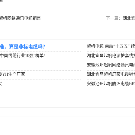
om
起帆网络通讯电缆销售
下一篇：
湖北
起帆电缆 启航“十五五” 
准，算是非标电缆吗？
度中国线缆行业10强”榜单！
湖北宜昌起帆电源护套线
安徽池州起帆网络通讯电
缆YH生产厂家
湖北宜昌起帆屏蔽电缆销
买
安徽池州起帆防火电缆BB