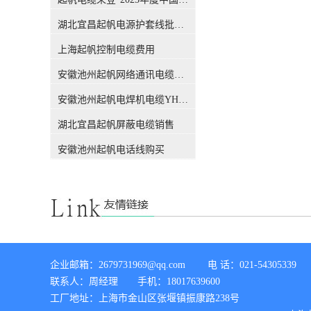
吗？前不久，权威机构CQC出
公差下通过测量进行检验。从
具的一份报告，引发了行业的
这个概念，我们能知道，这个
湖北宜昌起帆电源护套线批发价格
关注，此报告也解答了这个困
标称截面积只是用来表述#电
扰很多人的问题，有了这份报
上海起帆控制电缆费用
线电缆#的规格，仅仅是规格
告，各位销售老板们，可以拿
的代号或名称，方便生产管理
安徽池州起帆网络通讯电缆销售
这个给客户解释了。CQC是什
和文件上的表示。 电缆导体的
么组织？中国质量认证中心
【实际】截面积实际截面积：
安徽池州起帆电焊机电缆YH生产厂家
（CQC）是经*机构编制批
它指的是导体的实际截面积，
准，由国家质量监督检验检疫
也就是大家用千分尺测量出的
湖北宜昌起帆屏蔽电缆销售
总局设立，委托国家认监委管
数值。对于电线电缆生产制造
理的**认证机构。CQC是中国
者来讲，某标称截面的导体截
安徽池州起帆电话线购买
开展质量认证工作较早、和较
面究竟设计多大才能满足标准
权威的认证机构，几十年来积
要求，指此标称截面下的设计
累了丰富的国际质量认证工作
截面（电气截面）要满足标准
经验，各项业务均成果卓著，
要求，即直流电阻是否满足标
认证客户数量居全国认证机构
准要求。当今随着导体材料生
的位、全球认证机构的**。经
产工艺的改进和科学技术进
过简单的介绍，我们相信CQC
步，无氧铜材的先进生产工艺
所撰写的报告，是具有权威性
已经得到普遍应用，铜导体材
企业邮箱：2679731969@qq.com        电 话：021-54305339 

的。下面进入主题，看看这份
料电阻率足以保证用小于标称
联系人：周经理       手机：18017639600

报告都解释了哪些内容。 电缆
直径铜丝能满足对应规格直流
导体的【标称】截面积标称截
工厂地址：上海市金山区张堰镇振康路238号

电阻的要求。 综上所述：目前