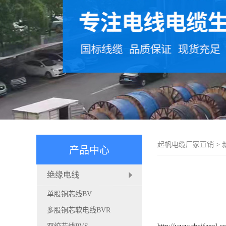
起帆电缆厂家直销
>
产品中心
绝缘电线
单股铜芯线BV
多股铜芯软电线BVR