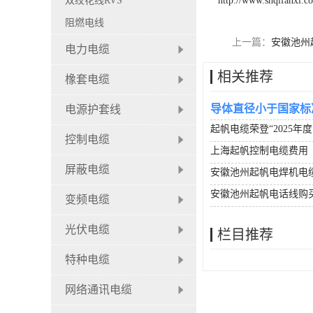
双绞花线RVS
http://www.shqifanxl.c
阻燃电线
上一篇：
安徽池州
电力电缆
相关推荐
橡套电缆
导体直径小于国家标
电源护套线
起帆电缆荣登“2025年
控制电缆
上海起帆控制电缆费用
屏蔽电缆
安徽池州起帆电焊机电
安徽池州起帆电话线购
变频电缆
光伏电缆
栏目推荐
特种电缆
网络通讯电缆