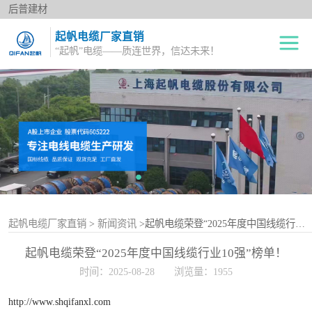
后普建材
起帆电缆厂家直销
“起帆”电缆——质连世界，信达未来！
绝缘电线
单股铜芯线BV
电力电缆
多股铜芯软电线BVR
橡套电缆
双绞花线RVS
阻燃电线
电源护套线
控制电缆
起帆电缆厂家直销
>
新闻资讯
>起帆电缆荣登“2025年度中国线缆行业10强”榜单！
起帆电缆荣登“2025年度中国线缆行业10强”榜单！
屏蔽电缆
时间：2025-08-28
浏览量：1955
变频电缆
http://www.shqifanxl.com