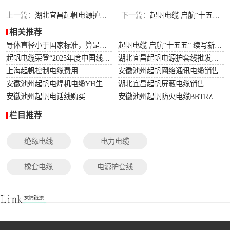
光伏电缆
上一篇：
湖北宜昌起帆电源护套线批发价格
下一篇：
起帆电缆 启航“十五五” 续写新篇章
相关推荐
特种电缆
导体直径小于国家标准，算是非标电缆吗？
起帆电缆 启航“十五五” 续写新篇章
起帆电缆荣登“2025年度中国线缆行业10强”榜单！
湖北宜昌起帆电源护套线批发价格
网络通讯电缆
上海起帆控制电缆费用
安徽池州起帆网络通讯电缆销售
安徽池州起帆电焊机电缆YH生产厂家
湖北宜昌起帆屏蔽电缆销售
安徽池州起帆电话线购买
安徽池州起帆防火电缆BBTRZ采购
栏目推荐
绝缘电线
电力电缆
橡套电缆
电源护套线
控制电缆
屏蔽电缆
变频电缆
光伏电缆