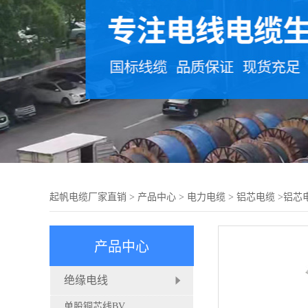
起帆电缆厂家直销
>
产品中心
>
电力电缆
>
铝芯电缆
>铝芯
产品中心
绝缘电线
单股铜芯线BV