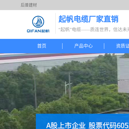
后普建材
起帆电缆厂家直销
“起帆”电缆——质连世界，信达未
首页
产品中心
资质